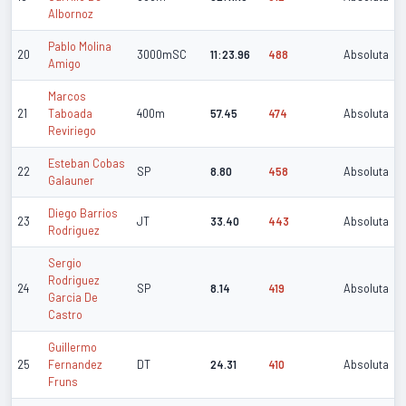
Albornoz
Pablo Molina
20
3000mSC
11:23.96
488
Absoluta
Amigo
Marcos
21
Taboada
400m
57.45
474
Absoluta
Reviriego
Esteban Cobas
22
SP
8.80
458
Absoluta
Galauner
Diego Barrios
23
JT
33.40
443
Absoluta
Rodriguez
Sergio
Rodriguez
24
SP
8.14
419
Absoluta
Garcia De
Castro
Guillermo
25
Fernandez
DT
24.31
410
Absoluta
Fruns