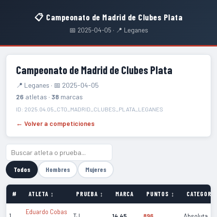
📋 Campeonato de Madrid de Clubes Plata
📅 2025-04-05 · 📍 Leganes
Campeonato de Madrid de Clubes Plata
📍 Leganes · 📅 2025-04-05
26
atletas ·
38
marcas
ID: 2025.04.05_CTO_MADRID_CLUBES_PLATA_LEGANES
← Volver a competiciones
Todos
Hombres
Mujeres
#
ATLETA ↕
PRUEBA ↕
MARCA
PUNTOS ↕
CATEGORÍA
Eduardo Cobas
1
TJ
14.45
896
Absoluta