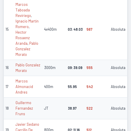
Marcos
Taboada
Reviriego
,
Ignacio Martin
Romero
,
15
4x400m
03:48.03
567
Absoluta
Hector
Rosaenz
Aranda
,
Pablo
Gonzalez
Morato
Pablo Gonzalez
16
3000m
09:39.09
555
Absoluta
Morato
Marcos
17
Almonacid
400m
55.95
542
Absoluta
Andres
Guillermo
18
Fernandez
JT
38.97
522
Absoluta
Fruns
Javier Sedano
19
Carrillo De
800m
02:11.16
512
Absoluta