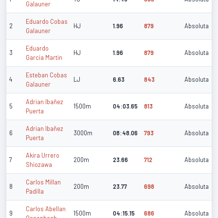
Galauner
Eduardo Cobas
2
HJ
1.96
879
Absoluta
Galauner
Eduardo
3
HJ
1.96
879
Absoluta
Garcia Martin
Esteban Cobas
4
LJ
6.63
843
Absoluta
Galauner
Adrian Ibañez
5
1500m
04:03.65
813
Absoluta
Puerta
Adrian Ibañez
6
3000m
08:48.06
793
Absoluta
Puerta
Akira Urrero
7
200m
23.66
712
Absoluta
Shiozawa
Carlos Millan
8
200m
23.77
698
Absoluta
Padilla
Carlos Abellan
9
1500m
04:15.15
686
Absoluta
Ossenbach