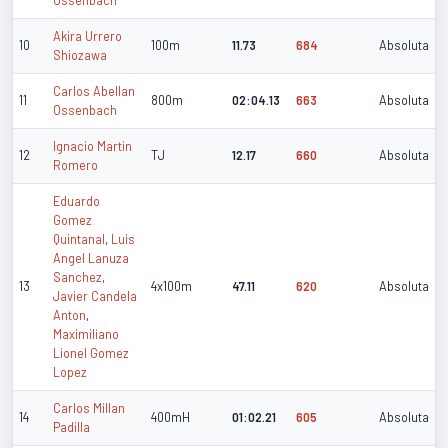
Akira Urrero
10
100m
11.73
684
Absoluta
Shiozawa
Carlos Abellan
11
800m
02:04.13
663
Absoluta
Ossenbach
Ignacio Martin
12
TJ
12.17
660
Absoluta
Romero
Eduardo
Gomez
Quintanal
,
Luis
Angel Lanuza
Sanchez
,
13
4x100m
47.11
620
Absoluta
Javier Candela
Anton
,
Maximiliano
Lionel Gomez
Lopez
Carlos Millan
14
400mH
01:02.21
605
Absoluta
Padilla