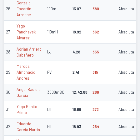
Gonzalo
26
Escartin
100m
13.07
380
Absoluta
Arreche
Yago
27
Panchevski
110mH
18.92
362
Absoluta
Alvarez
Adrian Arriero
28
LJ
4.28
355
Absoluta
Cabañero
Marcos
29
Almonacid
PV
2.41
315
Absoluta
Andres
Angel Badiola
30
3000mSC
12:42.88
286
Absoluta
Garcia
Yago Benito
31
DT
16.68
272
Absoluta
Prieto
Eduardo
32
HT
18.93
264
Absoluta
Garcia Martin