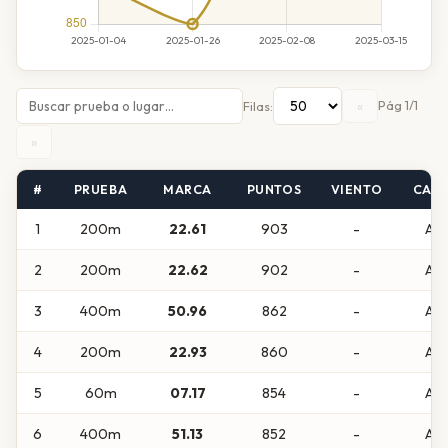
«
Pág 1/1
Filas:
»
#
PRUEBA
MARCA
PUNTOS
VIENTO
CAT
1
200m
22.61
903
-
Abs
2
200m
22.62
902
-
Abs
3
400m
50.96
862
-
Abs
4
200m
22.93
860
-
Abs
5
60m
07.17
854
-
Abs
6
400m
51.13
852
-
Abs