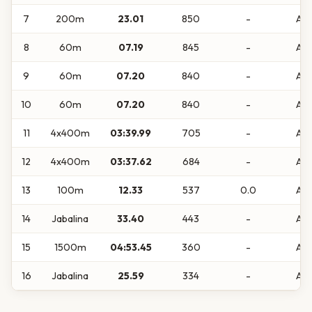
7
200m
23.01
850
-
Abs
8
60m
07.19
845
-
Abs
9
60m
07.20
840
-
Abs
10
60m
07.20
840
-
Abs
11
4x400m
03:39.99
705
-
Abs
12
4x400m
03:37.62
684
-
Abs
13
100m
12.33
537
0.0
Abs
14
Jabalina
33.40
443
-
Abs
15
1500m
04:53.45
360
-
Abs
16
Jabalina
25.59
334
-
Abs