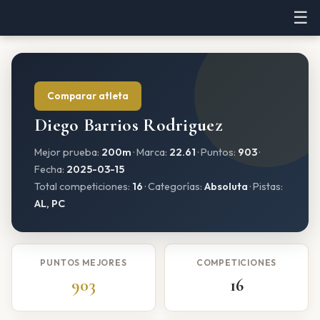
☰
Comparar atleta
Diego Barrios Rodriguez
Mejor prueba:
200m
· Marca:
22.61
· Puntos:
903
·
Fecha:
2025-03-15
Total competiciones:
16
· Categorías:
Absoluta
· Pistas:
AL, PC
PUNTOS MEJORES
COMPETICIONES
903
16