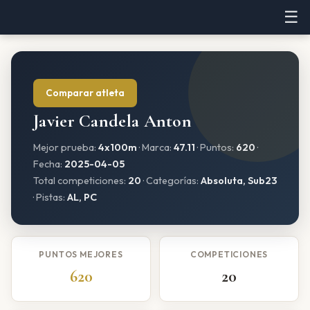
☰
Comparar atleta
Javier Candela Anton
Mejor prueba:
4x100m
· Marca:
47.11
· Puntos:
620
·
Fecha:
2025-04-05
Total competiciones:
20
· Categorías:
Absoluta, Sub23
· Pistas:
AL, PC
PUNTOS MEJORES
COMPETICIONES
620
20