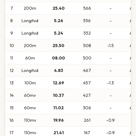
7
200m
25.40
566
-
Abs
8
Longitud
5.26
556
-
Abs
9
Longitud
5.24
552
-
Abs
10
200m
25.50
508
-1.5
Abs
11
60m
08.00
500
-
Abs
12
Longitud
4.83
467
-
Abs
13
100m
12.69
457
-1.3
Abs
14
60mv
10.37
427
-
Abs
15
60mv
11.02
306
-
Abs
16
110mv
19.96
261
-0.9
S
17
110mv
21.41
147
-0.9
Abs