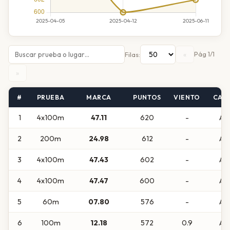
«
Pág 1/1
Filas:
»
#
PRUEBA
MARCA
PUNTOS
VIENTO
CAT
1
4x100m
47.11
620
-
Abs
2
200m
24.98
612
-
Abs
3
4x100m
47.43
602
-
Abs
4
4x100m
47.47
600
-
Abs
5
60m
07.80
576
-
Abs
6
100m
12.18
572
0.9
Abs