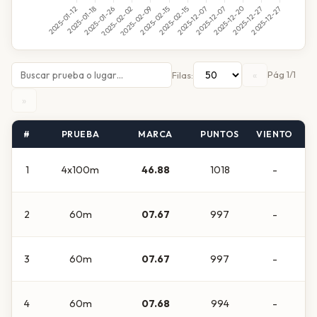
«
Pág 1/1
Filas:
»
#
PRUEBA
MARCA
PUNTOS
VIENTO
C
1
4x100m
46.88
1018
-
2
60m
07.67
997
-
3
60m
07.67
997
-
4
60m
07.68
994
-