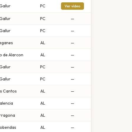
Gallur
PC
Ver vídeo
Gallur
PC
—
Gallur
PC
—
eganes
AL
—
o de Alarcon
AL
—
Gallur
PC
—
Gallur
PC
—
s Cantos
AL
—
alencia
AL
—
rragona
AL
—
cobendas
AL
—