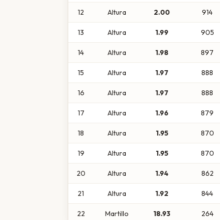
12
Altura
2.00
914
13
Altura
1.99
905
14
Altura
1.98
897
15
Altura
1.97
888
16
Altura
1.97
888
17
Altura
1.96
879
18
Altura
1.95
870
19
Altura
1.95
870
20
Altura
1.94
862
21
Altura
1.92
844
22
Martillo
18.93
264