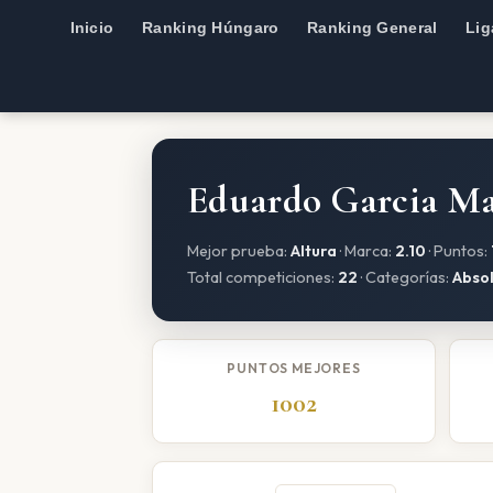
Inicio
Ranking Húngaro
Ranking General
Lig
Eduardo Garcia Ma
Mejor prueba:
Altura
· Marca:
2.10
· Puntos:
Total competiciones:
22
· Categorías:
Abso
PUNTOS MEJORES
1002