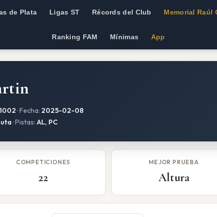
as de Plata
Ligas ST
Récords del Club
Memorial Raúl 
Ranking FAM
Mínimas
App
rtin
1002
· Fecha:
2025-02-08
luta
· Pistas:
AL, PC
COMPETICIONES
MEJOR PRUEBA
22
Altura