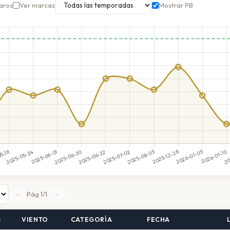
aros
Ver marcas
Mostrar PB
«
»
Pág 1/1
S
VIENTO
CATEGORÍA
FECHA