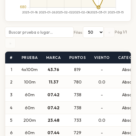
«
Pág 1/1
Filas:
»
#
PRUEBA
MARCA
PUNTOS
VIENTO
CATEGO
1
4x100m
43.76
819
-
Absolu
2
100m
11.37
780
0.0
Absolu
3
60m
07.42
738
-
Absolu
4
60m
07.42
738
-
Absolu
5
200m
23.48
733
0.0
Absolu
6
60m
07.44
729
-
Absolu