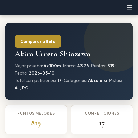
☰
Comparar atleta
Akira Urrero Shiozawa
Mejor prueba:
4x100m
· Marca:
43.76
· Puntos:
819
·
Fecha:
2026-05-10
Total competiciones:
17
· Categorías:
Absoluta
· Pistas:
AL, PC
PUNTOS MEJORES
COMPETICIONES
819
17