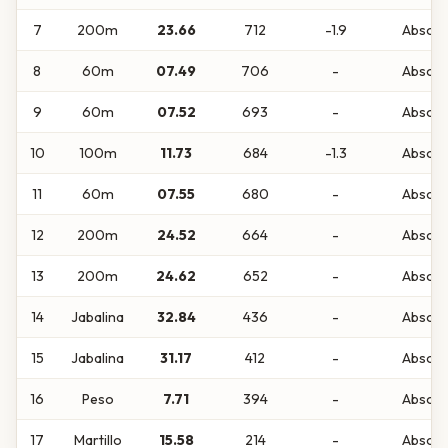
7
200m
23.66
712
-1.9
Absolu
8
60m
07.49
706
-
Absolu
9
60m
07.52
693
-
Absolu
10
100m
11.73
684
-1.3
Absolu
11
60m
07.55
680
-
Absolu
12
200m
24.52
664
-
Absolu
13
200m
24.62
652
-
Absolu
14
Jabalina
32.84
436
-
Absolu
15
Jabalina
31.17
412
-
Absolu
16
Peso
7.71
394
-
Absolu
17
Martillo
15.58
214
-
Absolu