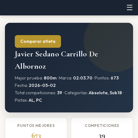
☰
Comparar atleta
Javier Sedano Carrillo De
Albornoz
Mejor prueba:
800m
· Marca:
02:03.70
· Puntos:
673
·
Fecha:
2026-05-02
Total competiciones:
39
· Categorías:
Absoluta, Sub18
·
Pistas:
AL, PC
PUNTOS MEJORES
COMPETICIONES
673
39