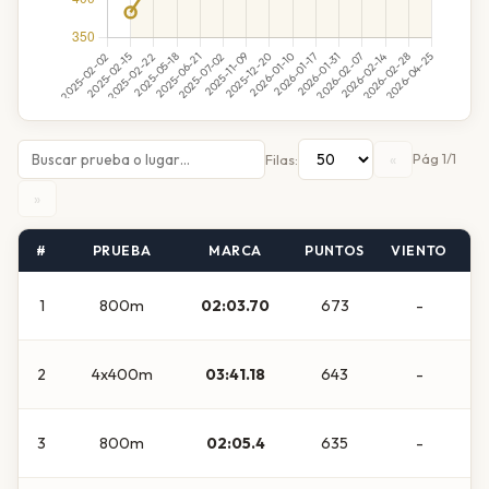
«
Pág 1/1
Filas:
»
#
PRUEBA
MARCA
PUNTOS
VIENTO
C
1
800m
02:03.70
673
-
2
4x400m
03:41.18
643
-
3
800m
02:05.4
635
-