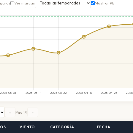
ngaros
Ver marcas
Mostrar PB
«
»
Pág 1/1
TOS
VIENTO
CATEGORÍA
FECHA