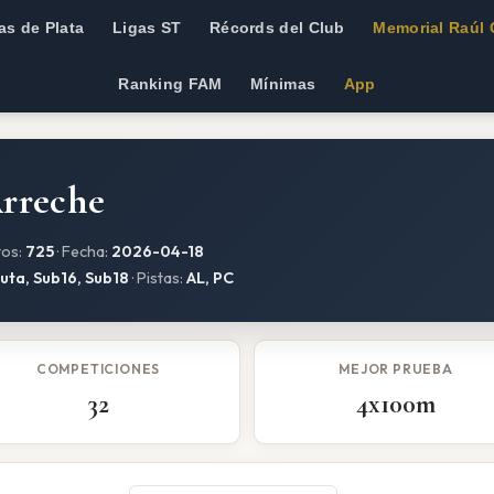
as de Plata
Ligas ST
Récords del Club
Memorial Raúl 
Ranking FAM
Mínimas
App
Arreche
tos:
725
· Fecha:
2026-04-18
uta, Sub16, Sub18
· Pistas:
AL, PC
COMPETICIONES
MEJOR PRUEBA
32
4x100m