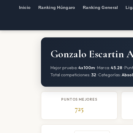
Inicio
Ranking Húngaro
Ranking General
Lig
Gonzalo Escartin 
Mejor prueba:
4x100m
· Marca:
45.28
· Pun
Total competiciones:
32
· Categorías:
Absol
PUNTOS MEJORES
725