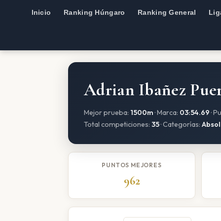
Inicio
Ranking Húngaro
Ranking General
Lig
Adrian Ibañez Pue
Mejor prueba:
1500m
· Marca:
03:54.69
· P
Total competiciones:
35
· Categorías:
Absol
PUNTOS MEJORES
962