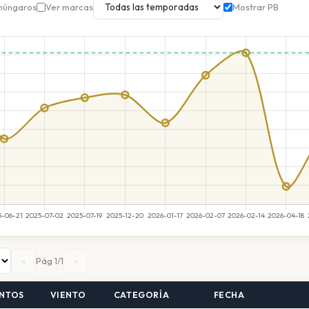
húngaros
Ver marcas
Mostrar PB
«
»
Pág 1/1
NTOS
VIENTO
CATEGORÍA
FECHA