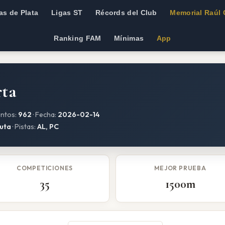
as de Plata
Ligas ST
Récords del Club
Memorial Raúl 
Ranking FAM
Mínimas
App
rta
untos:
962
· Fecha:
2026-02-14
uta
· Pistas:
AL, PC
COMPETICIONES
MEJOR PRUEBA
35
1500m