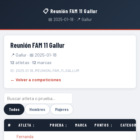
📋 Reunión FAM 11 Gallur
📅 2025-01-18 · 📍 Gallur
Reunión FAM 11 Gallur
📍 Gallur · 📅 2025-01-18
12
atletas ·
12
marcas
ID: 2025.01.18_REUNION_FAM_11_GALLUR
← Volver a competiciones
Todos
Hombres
Mujeres
#
ATLETA ↕
PRUEBA ↕
MARCA
PUNTOS ↕
CATEGORÍA
Fernanda