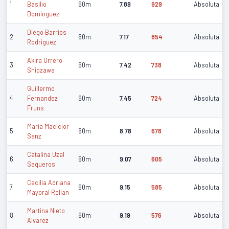
1
Basilio
60m
7.89
929
Absoluta
Dominguez
Diego Barrios
2
60m
7.17
854
Absoluta
Rodriguez
Akira Urrero
3
60m
7.42
738
Absoluta
Shiozawa
Guillermo
4
Fernandez
60m
7.45
724
Absoluta
Fruns
Maria Macicior
5
60m
8.78
678
Absoluta
Sanz
Catalina Uzal
6
60m
9.07
605
Absoluta
Sequeros
Cecilia Adriana
7
60m
9.15
585
Absoluta
Mayoral Rellan
Martina Nieto
8
60m
9.19
576
Absoluta
Alvarez