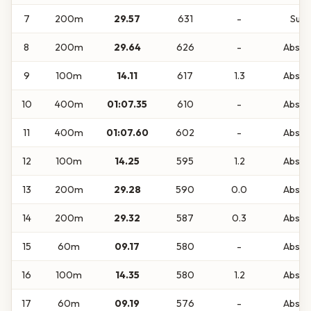
7
200m
29.57
631
-
Sub1
8
200m
29.64
626
-
Absol
9
100m
14.11
617
1.3
Absol
10
400m
01:07.35
610
-
Absol
11
400m
01:07.60
602
-
Absol
12
100m
14.25
595
1.2
Absol
13
200m
29.28
590
0.0
Absol
14
200m
29.32
587
0.3
Absol
15
60m
09.17
580
-
Absol
16
100m
14.35
580
1.2
Absol
17
60m
09.19
576
-
Absol