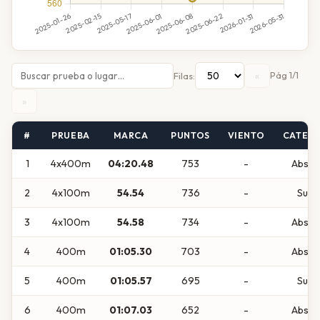
«
Pág 1/1
Filas:
»
#
PRUEBA
MARCA
PUNTOS
VIENTO
CATEG
1
4x400m
04:20.48
753
-
Absol
2
4x100m
54.54
736
-
Sub
3
4x100m
54.58
734
-
Absol
4
400m
01:05.30
703
-
Absol
5
400m
01:05.57
695
-
Sub
6
400m
01:07.03
652
-
Absol