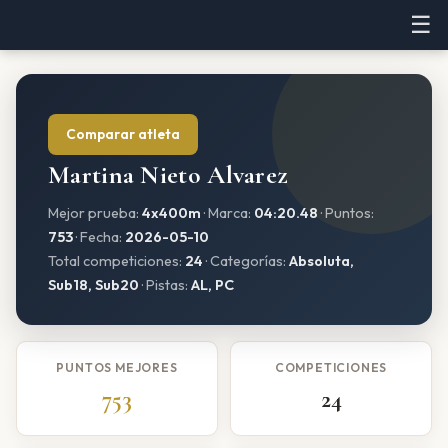
☰
Comparar atleta
Martina Nieto Alvarez
Mejor prueba:
4x400m
· Marca:
04:20.48
· Puntos:
753
· Fecha:
2026-05-10
Total competiciones:
24
· Categorías:
Absoluta,
Sub18, Sub20
· Pistas:
AL, PC
PUNTOS MEJORES
COMPETICIONES
753
24