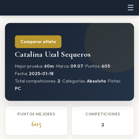
☰
Comparar atleta
Catalina Uzal Sequeros
Mejor prueba:
60m
· Marca:
09.07
· Puntos:
605
·
Fecha:
2025-01-18
Total competiciones:
2
· Categorías:
Absoluta
· Pistas:
PC
PUNTOS MEJORES
COMPETICIONES
605
2