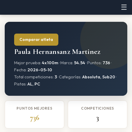
☰
Comparar atleta
Paula Hernansanz Martinez
Mejor prueba:
4x100m
· Marca:
54.54
· Puntos:
736
·
Fecha:
2026-05-10
Total competiciones:
3
· Categorías:
Absoluta, Sub20
·
Pistas:
AL, PC
PUNTOS MEJORES
COMPETICIONES
736
3