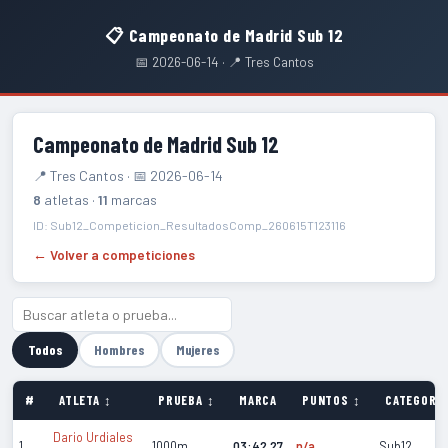
📋 Campeonato de Madrid Sub 12
📅 2026-06-14 · 📍 Tres Cantos
Campeonato de Madrid Sub 12
📍 Tres Cantos · 📅 2026-06-14
8
atletas ·
11
marcas
ID: Sub12_Competicion_ResultadosComp_260615T123116
← Volver a competiciones
Todos
Hombres
Mujeres
#
ATLETA ↕
PRUEBA ↕
MARCA
PUNTOS ↕
CATEGORÍA
Dario Urdiales
1
1000m
03:42.27
n/a
Sub12