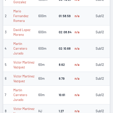
Gonzalez
Mario
2
Fernandez
600m
01:58.59
n/a
Sub12
Romera
David Lopez
3
600m
02:08.84
n/a
Sub12
Moreno
Martin
4
Carretero
600m
02:10.68
n/a
Sub12
Jurado
Victor Martinez
5
60m
8.62
n/a
Sub12
Vazquez
Victor Martinez
6
60m
8.79
n/a
Sub12
Vazquez
Martin
7
Carretero
60m
10.61
n/a
Sub12
Jurado
Victor Martinez
8
HJ
1.27
n/a
Sub12