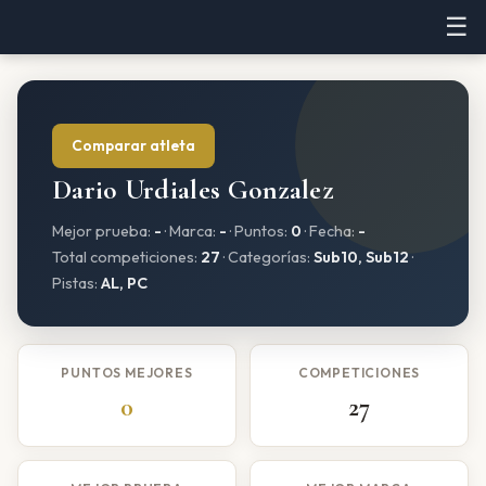
☰
Comparar atleta
Dario Urdiales Gonzalez
Mejor prueba:
-
· Marca:
-
· Puntos:
0
· Fecha:
-
Total competiciones:
27
· Categorías:
Sub10, Sub12
·
Pistas:
AL, PC
PUNTOS MEJORES
COMPETICIONES
0
27