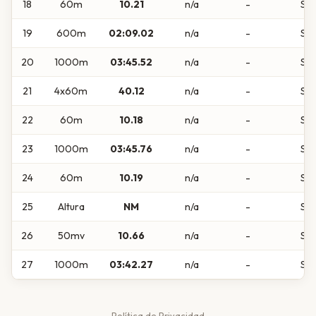
18
60m
10.21
n/a
-
Sub
19
600m
02:09.02
n/a
-
Sub
20
1000m
03:45.52
n/a
-
Sub
21
4x60m
40.12
n/a
-
Sub
22
60m
10.18
n/a
-
Sub
23
1000m
03:45.76
n/a
-
Sub
24
60m
10.19
n/a
-
Sub
25
Altura
NM
n/a
-
Sub
26
50mv
10.66
n/a
-
Sub
27
1000m
03:42.27
n/a
-
Sub
Política de Privacidad