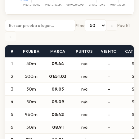
«
Pág 1/1
Filas:
»
#
PRUEBA
MARCA
PUNTOS
VIENTO
CATEG
1
50m
09.44
n/a
-
Sub
2
500m
01:51.03
n/a
-
Sub
3
50m
09.03
n/a
-
Sub
4
50m
09.09
n/a
-
Sub
5
960m
03:42
n/a
-
Sub
6
50m
08.91
n/a
-
Sub