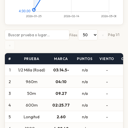
«
Pág 1/1
Filas:
»
#
PRUEBA
MARCA
PUNTOS
VIENTO
CA
1
1/2 Milla (Road)
03:14.5-
n/a
-
2
960m
04:10
n/a
-
3
50m
09.27
n/a
-
4
600m
02:25.77
n/a
-
5
Longitud
2.60
n/a
-