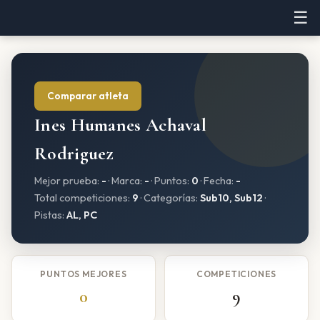
☰
Comparar atleta
Ines Humanes Achaval
Rodriguez
Mejor prueba:
-
· Marca:
-
· Puntos:
0
· Fecha:
-
Total competiciones:
9
· Categorías:
Sub10, Sub12
·
Pistas:
AL, PC
PUNTOS MEJORES
COMPETICIONES
0
9