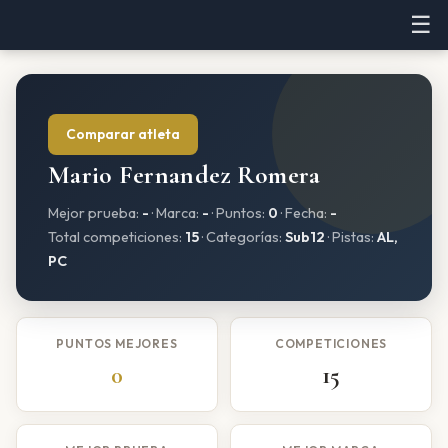
☰
Comparar atleta
Mario Fernandez Romera
Mejor prueba:
-
· Marca:
-
· Puntos:
0
· Fecha:
-
Total competiciones:
15
· Categorías:
Sub12
· Pistas:
AL,
PC
PUNTOS MEJORES
COMPETICIONES
0
15