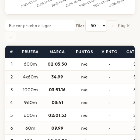
«
Pág 1/1
Filas:
»
#
PRUEBA
MARCA
PUNTOS
VIENTO
CATE
1
600m
02:05.50
n/a
-
Su
2
4x60m
34.99
n/a
-
Su
3
1000m
03:51.16
n/a
-
Su
4
960m
03:41
n/a
-
Su
5
600m
02:01.53
n/a
-
Su
6
60m
09.99
n/a
-
Su