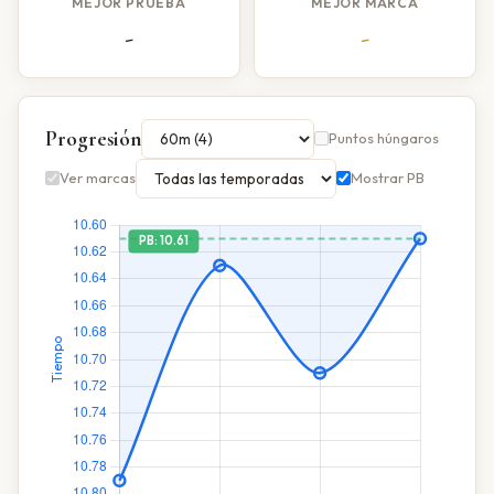
MEJOR PRUEBA
MEJOR MARCA
-
-
Progresión
Puntos húngaros
Ver marcas
Mostrar PB