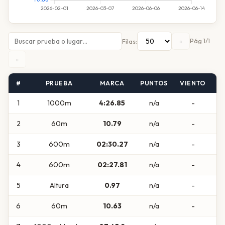
«
Pág 1/1
Filas:
»
#
PRUEBA
MARCA
PUNTOS
VIENTO
C
1
1000m
4:26.85
n/a
-
2
60m
10.79
n/a
-
3
600m
02:30.27
n/a
-
4
600m
02:27.81
n/a
-
5
Altura
0.97
n/a
-
6
60m
10.63
n/a
-