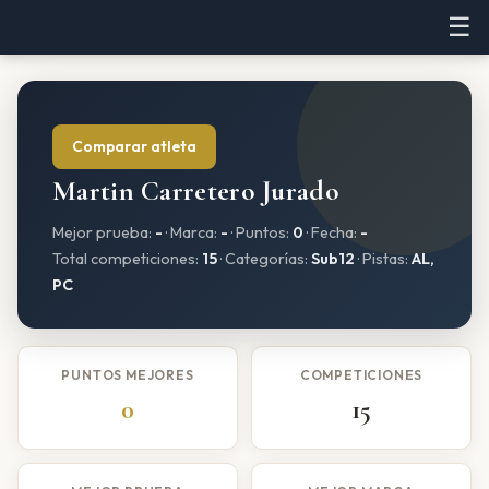
☰
Comparar atleta
Martin Carretero Jurado
Mejor prueba:
-
· Marca:
-
· Puntos:
0
· Fecha:
-
Total competiciones:
15
· Categorías:
Sub12
· Pistas:
AL,
PC
PUNTOS MEJORES
COMPETICIONES
0
15