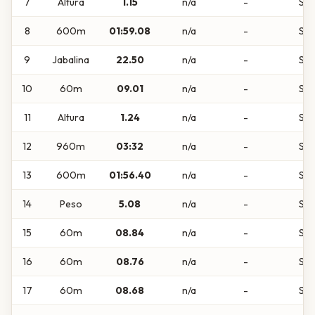
7
Altura
1.15
n/a
-
Sub
8
600m
01:59.08
n/a
-
Sub
9
Jabalina
22.50
n/a
-
Sub
10
60m
09.01
n/a
-
Sub
11
Altura
1.24
n/a
-
Sub
12
960m
03:32
n/a
-
Sub
13
600m
01:56.40
n/a
-
Sub
14
Peso
5.08
n/a
-
Sub
15
60m
08.84
n/a
-
Sub
16
60m
08.76
n/a
-
Sub
17
60m
08.68
n/a
-
Sub