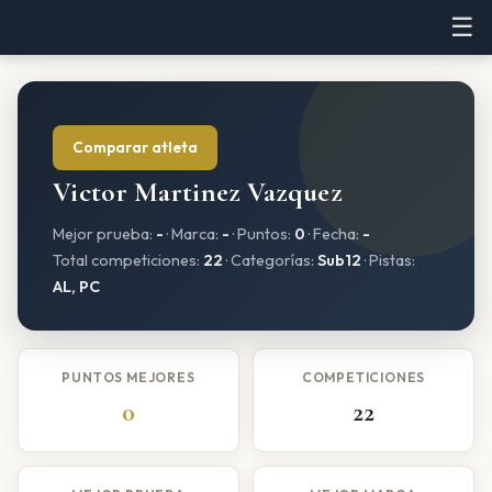
☰
Comparar atleta
Victor Martinez Vazquez
Mejor prueba:
-
· Marca:
-
· Puntos:
0
· Fecha:
-
Total competiciones:
22
· Categorías:
Sub12
· Pistas:
AL, PC
PUNTOS MEJORES
COMPETICIONES
0
22