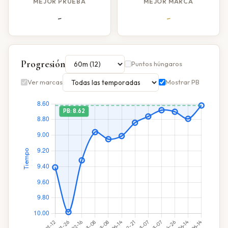
MEJOR PRUEBA
MEJOR MARCA
-
-
Progresión
Puntos húngaros
Ver marcas
Mostrar PB