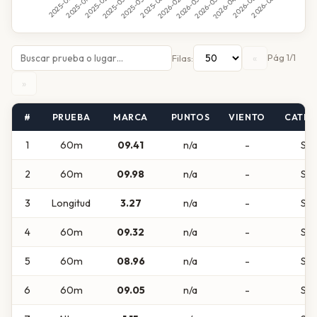
«
Pág 1/1
Filas:
»
#
PRUEBA
MARCA
PUNTOS
VIENTO
CATEG
1
60m
09.41
n/a
-
Sub
2
60m
09.98
n/a
-
Sub
3
Longitud
3.27
n/a
-
Sub
4
60m
09.32
n/a
-
Sub
5
60m
08.96
n/a
-
Sub
6
60m
09.05
n/a
-
Sub