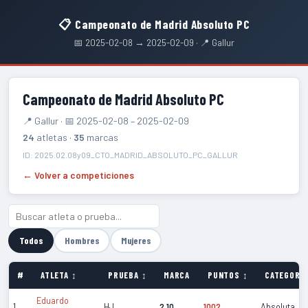
📋 Campeonato de Madrid Absoluto PC
📅 2025-02-08 → 2025-02-09 · 📍 Gallur
Campeonato de Madrid Absoluto PC
📍 Gallur · 📅 2025-02-08 – 2025-02-09
24
atletas ·
35
marcas
ID: 2025.02.08y09_CTO_MADRID_ABSOLUTO_PC_GALLUR
← Volver a competiciones
Todos
Hombres
Mujeres
#
ATLETA ↕
PRUEBA ↕
MARCA
PUNTOS ↕
CATEGORÍA
Eduardo
1
HJ
2.10
1002
Absoluta