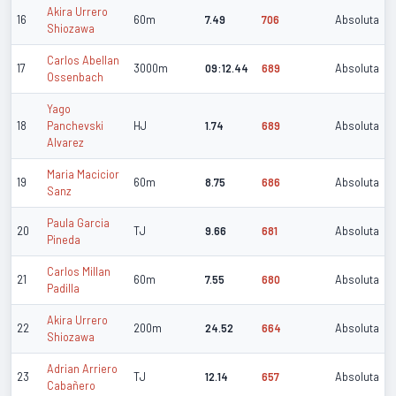
Akira Urrero
16
60m
7.49
706
Absoluta
Shiozawa
Carlos Abellan
17
3000m
09:12.44
689
Absoluta
Ossenbach
Yago
18
Panchevski
HJ
1.74
689
Absoluta
Alvarez
Maria Macicior
19
60m
8.75
686
Absoluta
Sanz
Paula Garcia
20
TJ
9.66
681
Absoluta
Pineda
Carlos Millan
21
60m
7.55
680
Absoluta
Padilla
Akira Urrero
22
200m
24.52
664
Absoluta
Shiozawa
Adrian Arriero
23
TJ
12.14
657
Absoluta
Cabañero