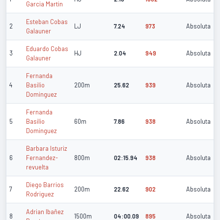
Garcia Martin
Esteban Cobas
2
LJ
7.24
973
Absoluta
Galauner
Eduardo Cobas
3
HJ
2.04
949
Absoluta
Galauner
Fernanda
4
Basilio
200m
25.62
939
Absoluta
Dominguez
Fernanda
5
Basilio
60m
7.86
938
Absoluta
Dominguez
Barbara Isturiz
6
Fernandez-
800m
02:15.94
938
Absoluta
revuelta
Diego Barrios
7
200m
22.62
902
Absoluta
Rodriguez
Adrian Ibañez
8
1500m
04:00.09
895
Absoluta