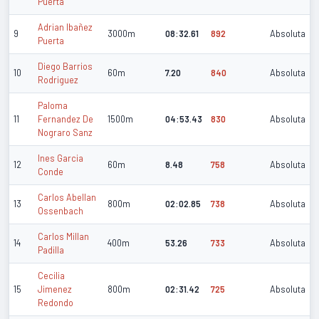
Puerta
Adrian Ibañez
9
3000m
08:32.61
892
Absoluta
Puerta
Diego Barrios
10
60m
7.20
840
Absoluta
Rodriguez
Paloma
11
Fernandez De
1500m
04:53.43
830
Absoluta
Nograro Sanz
Ines Garcia
12
60m
8.48
758
Absoluta
Conde
Carlos Abellan
13
800m
02:02.85
738
Absoluta
Ossenbach
Carlos Millan
14
400m
53.26
733
Absoluta
Padilla
Cecilia
15
Jimenez
800m
02:31.42
725
Absoluta
Redondo