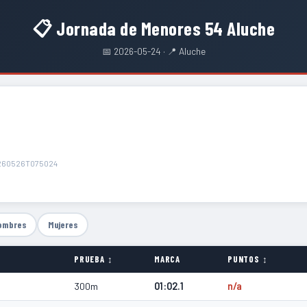
📋 Jornada de Menores 54 Aluche
📅 2026-05-24 · 📍 Aluche
260526T075024
ombres
Mujeres
PRUEBA ↕
MARCA
PUNTOS ↕
300m
01:02.1
n/a