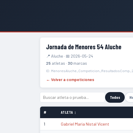
Jornada de Menores 54 Aluche
📍 Aluche · 📅 2026-05-24
25
atletas ·
30
marcas
ID: MenoresAluche_Competicion_ResultadosComp_
← Volver a competiciones
Todos
H
#
ATLETA ↕
1
Gabriel Maria Nistal Vicent