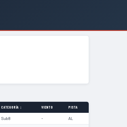
CATEGORÍA ↕
VIENTO
PISTA
Sub8
-
AL