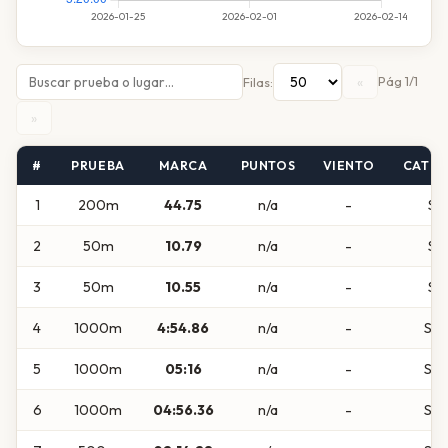
«
Pág 1/1
Filas:
»
#
PRUEBA
MARCA
PUNTOS
VIENTO
CATEG
1
200m
44.75
n/a
-
Su
2
50m
10.79
n/a
-
Su
3
50m
10.55
n/a
-
Su
4
1000m
4:54.86
n/a
-
Sub
5
1000m
05:16
n/a
-
Sub
6
1000m
04:56.36
n/a
-
Sub