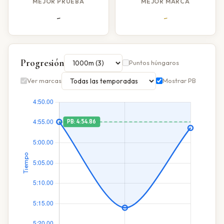
MEJOR PRUEBA
MEJOR MARCA
-
-
Progresión
Puntos húngaros
Ver marcas
Mostrar PB