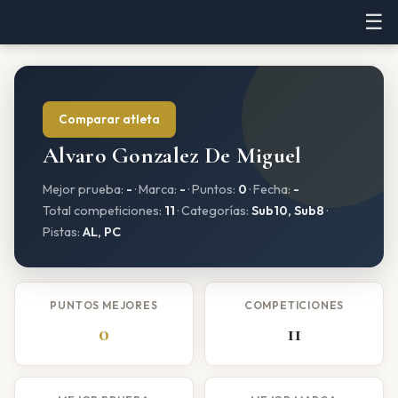
☰
Comparar atleta
Alvaro Gonzalez De Miguel
Mejor prueba:
-
· Marca:
-
· Puntos:
0
· Fecha:
-
Total competiciones:
11
· Categorías:
Sub10, Sub8
·
Pistas:
AL, PC
PUNTOS MEJORES
COMPETICIONES
0
11