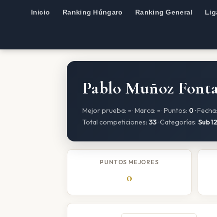
Inicio
Ranking Húngaro
Ranking General
Lig
Pablo Muñoz Font
Mejor prueba:
-
· Marca:
-
· Puntos:
0
· Fecha
Total competiciones:
33
· Categorías:
Sub12
PUNTOS MEJORES
0