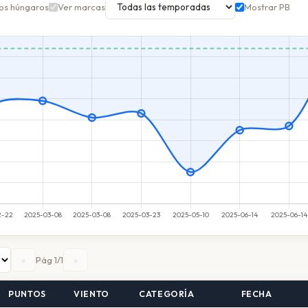
os húngaros
Ver marcas
Mostrar PB
«
»
Pág 1/1
PUNTOS
VIENTO
CATEGORÍA
FECHA