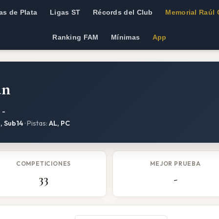
as de Plata
Ligas ST
Récords del Club
Memorial Raúl 
Ranking FAM
Mínimas
App
an
:
-
, Sub14
· Pistas:
AL, PC
COMPETICIONES
MEJOR PRUEBA
33
-