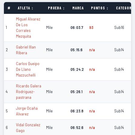
#
ATLETA ↕
PRUEBA ↕
MARCA
PUNTOS ↕
CATEGORÍA
Miguel Alvarez
De Los
1
Mile
06:03.7
93
Sub16
Corrales
Mezquita
Gabriel Illan
2
Mile
05:15.6
n/a
Sub14
Ribera
Carlos Queipo
3
De Llano
Mile
05:24.2
n/a
Sub14
Mazzuchelli
Ricardo Galera
4
Rodriguez-
Mile
05:26.1
n/a
Sub14
pastrana
Jorge Ocaña
5
Mile
06:23.8
n/a
Sub14
Alvarez
Vidal Gonzalez
6
Mile
06:52.6
n/a
Sub14
Gago