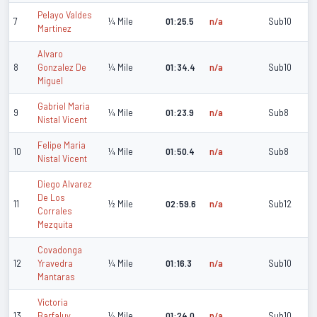
Pelayo Valdes
7
¼ Mile
01:25.5
n/a
Sub10
Martinez
Alvaro
8
Gonzalez De
¼ Mile
01:34.4
n/a
Sub10
Miguel
Gabriel Maria
9
¼ Mile
01:23.9
n/a
Sub8
Nistal Vicent
Felipe Maria
10
¼ Mile
01:50.4
n/a
Sub8
Nistal Vicent
Diego Alvarez
De Los
11
½ Mile
02:59.6
n/a
Sub12
Corrales
Mezquita
Covadonga
12
Yravedra
¼ Mile
01:16.3
n/a
Sub10
Mantaras
Victoria
13
Barfaluy
¼ Mile
01:24.0
n/a
Sub10