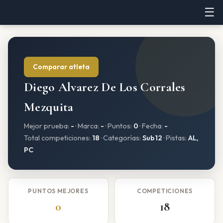
☰
Comparar atleta
Diego Alvarez De Los Corrales
Mezquita
Mejor prueba:
-
· Marca:
-
· Puntos:
0
· Fecha:
-
Total competiciones:
18
· Categorías:
Sub12
· Pistas:
AL,
PC
PUNTOS MEJORES
COMPETICIONES
0
18