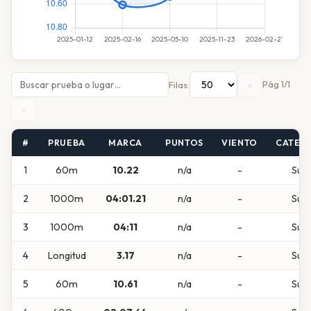
«
Pág 1/1
Filas:
»
#
PRUEBA
MARCA
PUNTOS
VIENTO
CATEG
1
60m
10.22
n/a
-
Sub
2
1000m
04:01.21
n/a
-
Sub
3
1000m
04:11
n/a
-
Sub
4
Longitud
3.17
n/a
-
Sub
5
60m
10.61
n/a
-
Sub