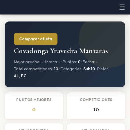
☰
Comparar atleta
Covadonga Yravedra Mantaras
Mejor prueba:
-
· Marca:
-
· Puntos:
0
· Fecha:
-
Total competiciones:
10
· Categorías:
Sub10
· Pistas:
AL, PC
PUNTOS MEJORES
COMPETICIONES
0
10