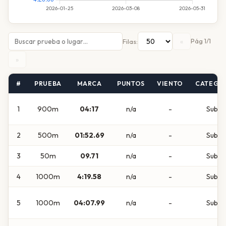
«
Pág 1/1
Filas:
»
#
PRUEBA
MARCA
PUNTOS
VIENTO
CATEGO
1
900m
04:17
n/a
-
Sub10
2
500m
01:52.69
n/a
-
Sub10
3
50m
09.71
n/a
-
Sub10
4
1000m
4:19.58
n/a
-
Sub10
5
1000m
04:07.99
n/a
-
Sub10