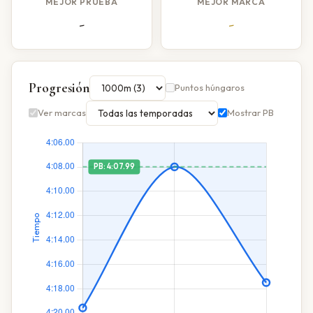
MEJOR PRUEBA
MEJOR MARCA
-
-
Progresión
Puntos húngaros
Ver marcas
Mostrar PB