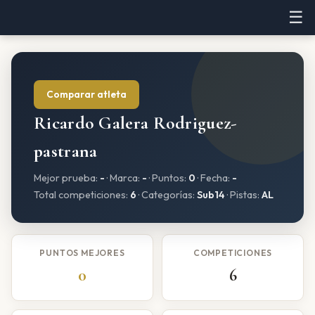
☰
Comparar atleta
Ricardo Galera Rodriguez-
pastrana
Mejor prueba:
-
· Marca:
-
· Puntos:
0
· Fecha:
-
Total competiciones:
6
· Categorías:
Sub14
· Pistas:
AL
PUNTOS MEJORES
COMPETICIONES
0
6