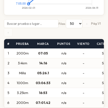
«
Pág 1/1
Filas:
»
#
PRUEBA
MARCA
PUNTOS
VIENTO
CATEG
1
2000m
07:05
n/a
-
Sub
2
3.4km
14:16
n/a
-
Sub
3
Milla
05:26.1
n/a
-
Sub
4
1000m
03:06.53
n/a
-
Sub
5
3.25km
16:53
n/a
-
Sub
6
2000m
07:01.42
n/a
-
Sub