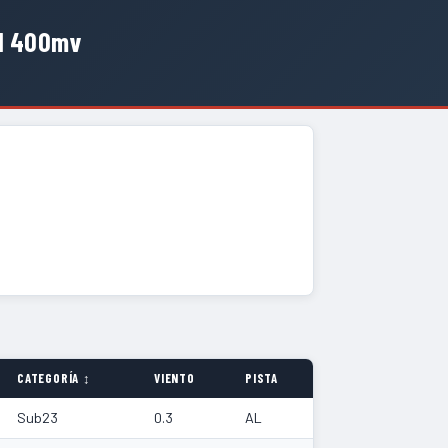
ol 400mv
CATEGORÍA ↕
VIENTO
PISTA
Sub23
0.3
AL