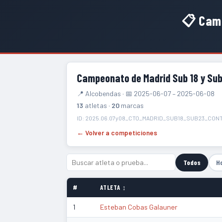
📋 Camp
Campeonato de Madrid Sub 18 y Sub
📍 Alcobendas · 📅 2025-06-07 – 2025-06-08
13
atletas ·
20
marcas
ID: 2025.06.07y08_CTO_MADRID_SUB18_SUB23_CO
← Volver a competiciones
Todos
H
#
ATLETA ↕
1
Esteban Cobas Galauner