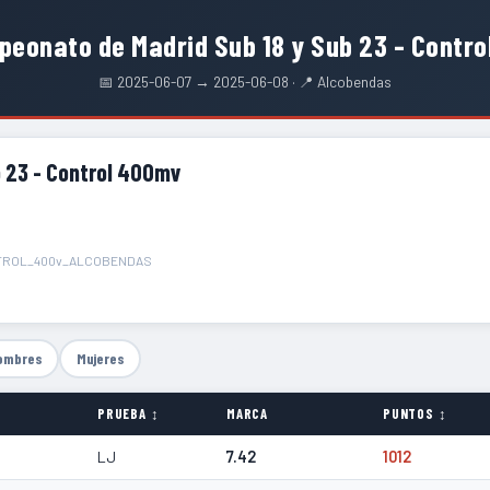
eonato de Madrid Sub 18 y Sub 23 - Contr
📅 2025-06-07 → 2025-06-08 · 📍 Alcobendas
 23 - Control 400mv
NTROL_400v_ALCOBENDAS
ombres
Mujeres
PRUEBA ↕
MARCA
PUNTOS ↕
LJ
7.42
1012