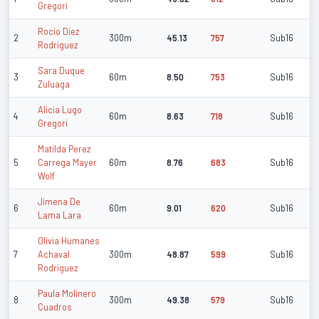
Gregori
Rocio Diez
2
300m
45.13
757
Sub16
Rodriguez
Sara Duque
3
60m
8.50
753
Sub16
Zuluaga
Alicia Lugo
4
60m
8.63
718
Sub16
Gregori
Matilda Perez
5
Carrega Mayer
60m
8.76
683
Sub16
Wolf
Jimena De
6
60m
9.01
620
Sub16
Lama Lara
Olivia Humanes
7
Achaval
300m
48.87
599
Sub16
Rodriguez
Paula Molinero
8
300m
49.38
579
Sub16
Cuadros