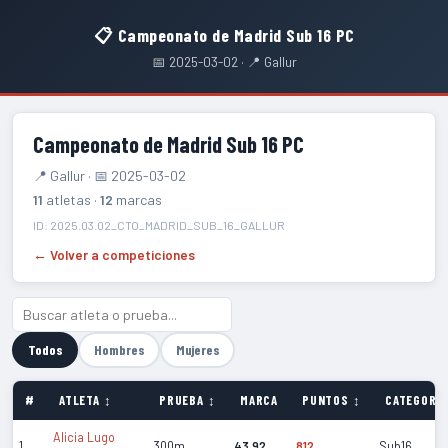
📋 Campeonato de Madrid Sub 16 PC
📅 2025-03-02 · 📍 Gallur
Campeonato de Madrid Sub 16 PC
📍 Gallur · 📅 2025-03-02
11
atletas ·
12
marcas
ID: 2025.03.02_CTO_MADRID_SUB_16_GALLUR
← Volver a competiciones
Todos
Hombres
Mujeres
#
ATLETA ↕
PRUEBA ↕
MARCA
PUNTOS ↕
CATEGORÍA
Alicia Lugo
1
300m
43.92
812
Sub16