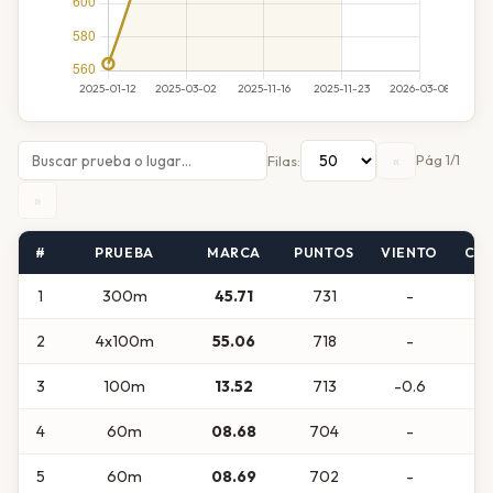
«
Pág 1/1
Filas:
»
#
PRUEBA
MARCA
PUNTOS
VIENTO
CA
1
300m
45.71
731
-
2
4x100m
55.06
718
-
3
100m
13.52
713
-0.6
4
60m
08.68
704
-
5
60m
08.69
702
-
A