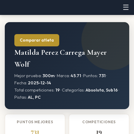
☰
Comparar atleta
Matilda Perez Carrega Mayer
Wolf
Mejor prueba:
300m
· Marca:
45.71
· Puntos:
731
·
Fecha:
2025-12-14
Total competiciones:
19
· Categorías:
Absoluta, Sub16
·
Pistas:
AL, PC
PUNTOS MEJORES
COMPETICIONES
731
19