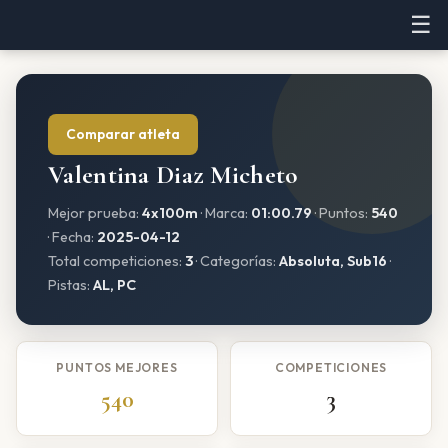
☰
Comparar atleta
Valentina Diaz Micheto
Mejor prueba:
4x100m
· Marca:
01:00.79
· Puntos:
540
· Fecha:
2025-04-12
Total competiciones:
3
· Categorías:
Absoluta, Sub16
·
Pistas:
AL, PC
PUNTOS MEJORES
COMPETICIONES
540
3