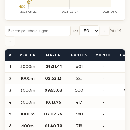
«
Pág 1/1
Filas:
»
#
PRUEBA
MARCA
PUNTOS
VIENTO
CAT
1
3000m
09:31.41
601
-
S
2
1000m
02:52.13
525
-
S
3
3000m
09:55.03
500
-
Abs
4
3000m
10:13.96
417
-
S
5
1000m
03:02.29
380
-
S
6
600m
01:40.79
318
-
S