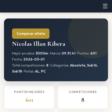
☰
Comparar atleta
Nicolas Illan Ribera
Mejor prueba:
3000m
· Marca:
09:31.41
· Puntos:
601
·
Fecha:
2026-03-01
Total competiciones:
8
· Categorías:
Absoluta, Sub16,
Sub18
· Pistas:
AL, PC
PUNTOS MEJORES
COMPETICIONES
601
8