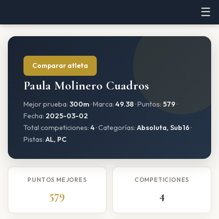
☰
Comparar atleta
Paula Molinero Cuadros
Mejor prueba:
300m
· Marca:
49.38
· Puntos:
579
·
Fecha:
2025-03-02
Total competiciones:
4
· Categorías:
Absoluta, Sub16
·
Pistas:
AL, PC
PUNTOS MEJORES
COMPETICIONES
579
4