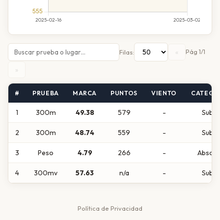
«
Pág 1/1
Filas:
»
#
PRUEBA
MARCA
PUNTOS
VIENTO
CATEGO
1
300m
49.38
579
-
Sub16
2
300m
48.74
559
-
Sub16
3
Peso
4.79
266
-
Absolu
4
300mv
57.63
n/a
-
Sub16
Política de Privacidad