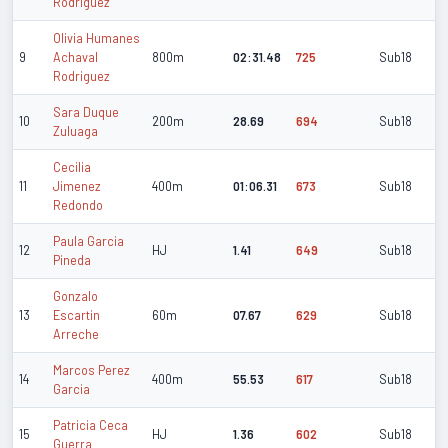
Rodriguez
Olivia Humanes
9
Achaval
800m
02:31.48
725
Sub18
Rodriguez
Sara Duque
10
200m
28.69
694
Sub18
Zuluaga
Cecilia
11
Jimenez
400m
01:06.31
673
Sub18
Redondo
Paula Garcia
12
HJ
1.41
649
Sub18
Pineda
Gonzalo
13
Escartin
60m
07.67
629
Sub18
Arreche
Marcos Perez
14
400m
55.53
617
Sub18
Garcia
Patricia Ceca
15
HJ
1.36
602
Sub18
Guerra