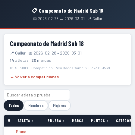
📋 Campeonato de Madrid Sub 18
📅 2026-02-28 → 2026-03-01 · 📍 Gallur
Campeonato de Madrid Sub 18
📍 Gallur · 📅 2026-02-28 – 2026-03-01
14
atletas ·
20
marcas
ID: Sub18PC_Competicion_ResultadosComp_260323T151539
← Volver a competiciones
Todos
Hombres
Mujeres
#
ATLETA ↕
PRUEBA ↕
MARCA
PUNTOS ↕
CATEGORÍA
Bruno