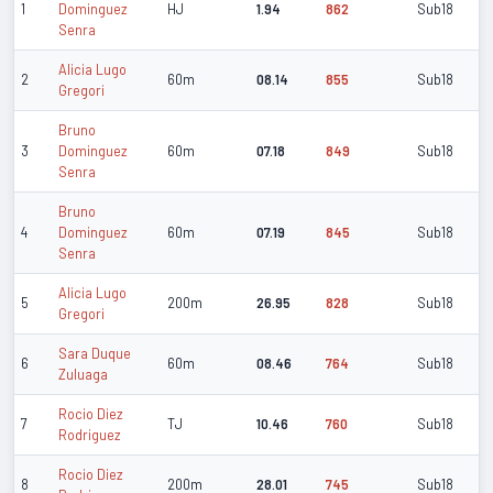
1
Dominguez
HJ
1.94
862
Sub18
Senra
Alicia Lugo
2
60m
08.14
855
Sub18
Gregori
Bruno
3
Dominguez
60m
07.18
849
Sub18
Senra
Bruno
4
Dominguez
60m
07.19
845
Sub18
Senra
Alicia Lugo
5
200m
26.95
828
Sub18
Gregori
Sara Duque
6
60m
08.46
764
Sub18
Zuluaga
Rocio Diez
7
TJ
10.46
760
Sub18
Rodriguez
Rocio Diez
8
200m
28.01
745
Sub18