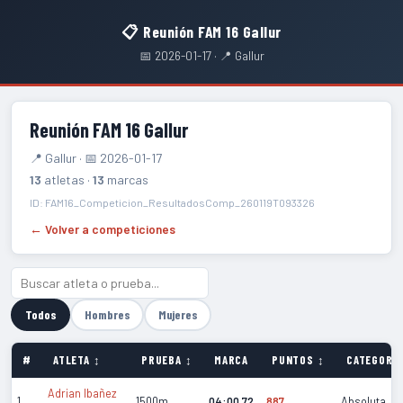
📋 Reunión FAM 16 Gallur
📅 2026-01-17 · 📍 Gallur
Reunión FAM 16 Gallur
📍 Gallur · 📅 2026-01-17
13
atletas ·
13
marcas
ID: FAM16_Competicion_ResultadosComp_260119T093326
← Volver a competiciones
Todos
Hombres
Mujeres
#
ATLETA ↕
PRUEBA ↕
MARCA
PUNTOS ↕
CATEGORÍA
Adrian Ibañez
1
1500m
04:00.72
887
Absoluta