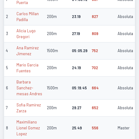
Puerta
Carlos Millan
2
200m
23.19
827
Absoluta
Padilla
Alicia Lugo
3
200m
27.19
809
Absoluta
Gregori
Ana Ramirez
4
1500m
05:05.29
752
Absoluta
Jimenez
Mario Garcia
5
200m
24.19
702
Absoluta
Fuentes
Barbara
6
Sanchez-
1500m
05:19.45
664
Absoluta
mesas Andres
Sofia Ramirez
7
200m
29.27
652
Absoluta
Zarza
Maximiliano
8
Lionel Gomez
200m
25.49
556
Master
Lopez