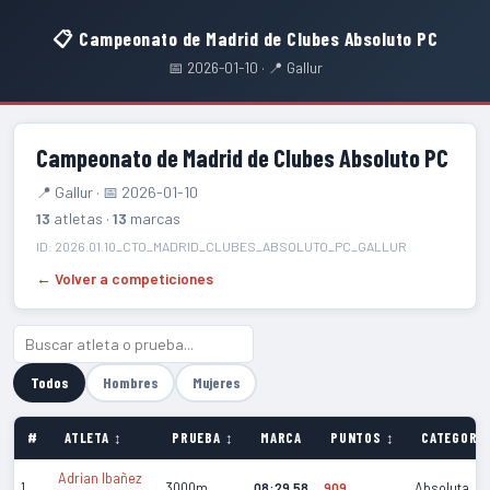
📋 Campeonato de Madrid de Clubes Absoluto PC
📅 2026-01-10 · 📍 Gallur
Campeonato de Madrid de Clubes Absoluto PC
📍 Gallur · 📅 2026-01-10
13
atletas ·
13
marcas
ID: 2026.01.10_CTO_MADRID_CLUBES_ABSOLUTO_PC_GALLUR
← Volver a competiciones
Todos
Hombres
Mujeres
#
ATLETA ↕
PRUEBA ↕
MARCA
PUNTOS ↕
CATEGORÍA
Adrian Ibañez
1
3000m
08:29.58
909
Absoluta