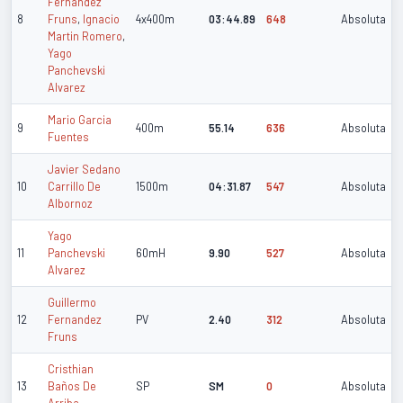
Fernandez
8
Fruns
,
Ignacio
4x400m
03:44.89
648
Absoluta
Martin Romero
,
Yago
Panchevski
Alvarez
Mario Garcia
9
400m
55.14
636
Absoluta
Fuentes
Javier Sedano
10
Carrillo De
1500m
04:31.87
547
Absoluta
Albornoz
Yago
11
Panchevski
60mH
9.90
527
Absoluta
Alvarez
Guillermo
12
Fernandez
PV
2.40
312
Absoluta
Fruns
Cristhian
13
Baños De
SP
SM
0
Absoluta
Arriba