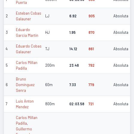
Puerta
Esteban Cobas
2
LJ
6.92
905
Absoluta
Galauner
Eduardo
3
HJ
1.95
870
Absoluta
Garcia Martin
Eduardo Cobas
4
TJ
14.12
861
Absoluta
Galauner
Carlos Millan
5
200m
23.46
792
Absoluta
Padilla
Bruno
6
Dominguez
60m
7.33
779
Absoluta
Senra
Luis Anton
7
800m
02:03.58
721
Absoluta
Mendez
Carlos Millan
Padilla
,
Guillermo