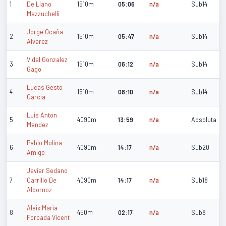
1
De Llano
1510m
05:06
n/a
Sub14
Mazzuchelli
Jorge Ocaña
2
1510m
05:47
n/a
Sub14
Alvarez
Vidal Gonzalez
3
1510m
06:12
n/a
Sub14
Gago
Lucas Gesto
4
1510m
08:10
n/a
Sub14
Garcia
Luis Anton
5
4090m
13:59
n/a
Absoluta
Mendez
Pablo Molina
6
4090m
14:17
n/a
Sub20
Amigo
Javier Sedano
7
Carrillo De
4090m
14:17
n/a
Sub18
Albornoz
Aleix Maria
8
450m
02:17
n/a
Sub8
Forcada Vicent