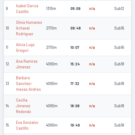
Isabel Garcia
9
1310m
05:09
n/a
Sub12
Castillo
Olivia Humanes
10
Achaval
2170m
09:48
n/a
Sub16
Rodriguez
Alicia Lugo
11
2170m
10:07
n/a
Sub16
Gregori
Ana Ramirez
12
4090m
15:24
n/a
Sub18
Jimenez
Barbara
13
Sanchez-
4090m
17:32
n/a
Sub18
mesas Andres
Cecilia
14
Jimenez
4090m
18:08
n/a
Sub18
Redondo
Eva Gonzalvo
15
4090m
19:49
n/a
Sub18
Castillo