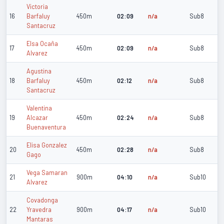
Victoria
16
Barfaluy
450m
02:09
n/a
Sub8
Santacruz
Elsa Ocaña
17
450m
02:09
n/a
Sub8
Alvarez
Agustina
18
Barfaluy
450m
02:12
n/a
Sub8
Santacruz
Valentina
19
Alcazar
450m
02:24
n/a
Sub8
Buenaventura
Elisa Gonzalez
20
450m
02:28
n/a
Sub8
Gago
Vega Samaran
21
900m
04:10
n/a
Sub10
Alvarez
Covadonga
22
Yravedra
900m
04:17
n/a
Sub10
Mantaras