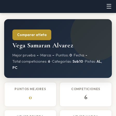
☰
Comparar atleta
Vega Samaran Alvarez
Mejor prueba:
-
· Marca:
-
· Puntos:
0
· Fecha:
-
Total competiciones:
6
· Categorías:
Sub10
· Pistas:
AL,
PC
PUNTOS MEJORES
COMPETICIONES
0
6