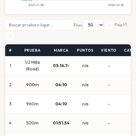
«
Pág 1/1
Filas:
»
#
PRUEBA
MARCA
PUNTOS
VIENTO
CATE
1/2 Milla
1
03:16.7-
n/a
-
Su
(Road)
2
900m
04:10
n/a
-
Su
3
960m
04:10
n/a
-
Su
4
500m
01:51.54
n/a
-
Su