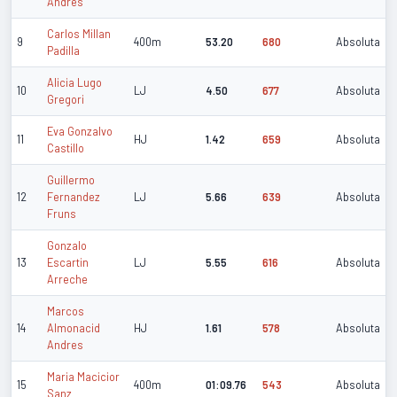
Andres
Carlos Millan
9
400m
53.20
680
Absoluta
Padilla
Alicia Lugo
10
LJ
4.50
677
Absoluta
Gregori
Eva Gonzalvo
11
HJ
1.42
659
Absoluta
Castillo
Guillermo
12
Fernandez
LJ
5.66
639
Absoluta
Fruns
Gonzalo
13
Escartin
LJ
5.55
616
Absoluta
Arreche
Marcos
14
Almonacid
HJ
1.61
578
Absoluta
Andres
Maria Macicior
15
400m
01:09.76
543
Absoluta
Sanz