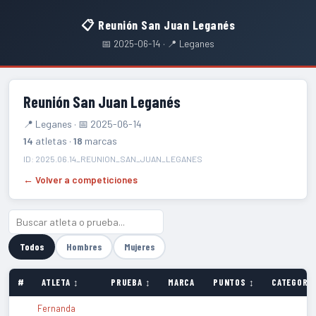
📋 Reunión San Juan Leganés
📅 2025-06-14 · 📍 Leganes
Reunión San Juan Leganés
📍 Leganes · 📅 2025-06-14
14
atletas ·
18
marcas
ID: 2025.06.14_REUNION_SAN_JUAN_LEGANES
← Volver a competiciones
Todos
Hombres
Mujeres
#
ATLETA ↕
PRUEBA ↕
MARCA
PUNTOS ↕
CATEGORÍA
Fernanda