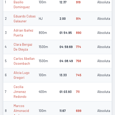
1
Basilio
100m
12.37
919
Absoluta
Dominguez
Eduardo Cobas
2
HJ
2.00
914
Absoluta
Galauner
Adrian Ibañez
3
800m
01:54.95
890
Absoluta
Puerta
Clara Bergaz
4
1500m
04:59.69
774
Absoluta
De Oteyza
Carlos Abellan
5
1500m
04:08.49
758
Absoluta
Ossenbach
Alicia Lugo
6
100m
13.33
745
Absoluta
Gregori
Cecilia
7
Jimenez
400m
01:03.93
711
Absoluta
Redondo
Marcos
8
Almonacid
100m
11.67
699
Absoluta