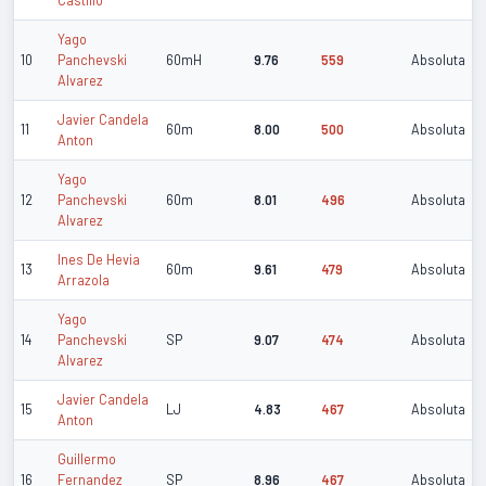
Yago
10
Panchevski
60mH
9.76
559
Absoluta
Alvarez
Javier Candela
11
60m
8.00
500
Absoluta
Anton
Yago
12
Panchevski
60m
8.01
496
Absoluta
Alvarez
Ines De Hevia
13
60m
9.61
479
Absoluta
Arrazola
Yago
14
Panchevski
SP
9.07
474
Absoluta
Alvarez
Javier Candela
15
LJ
4.83
467
Absoluta
Anton
Guillermo
16
Fernandez
SP
8.96
467
Absoluta