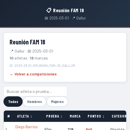
📋 Reunión FAM 18
📅 2025-03-01 · 📍 Gallur
Reunión FAM 18
📍 Gallur · 📅 2025-03-01
10
atletas ·
19
marcas
ID: 2025.03.01_REUNION_FAM_18_GALLUR
← Volver a competiciones
Todos
Hombres
Mujeres
#
ATLETA ↕
PRUEBA ↕
MARCA
PUNTOS ↕
CATEGORÍA
Diego Barrios
1
60m
7.19
845
Absoluta