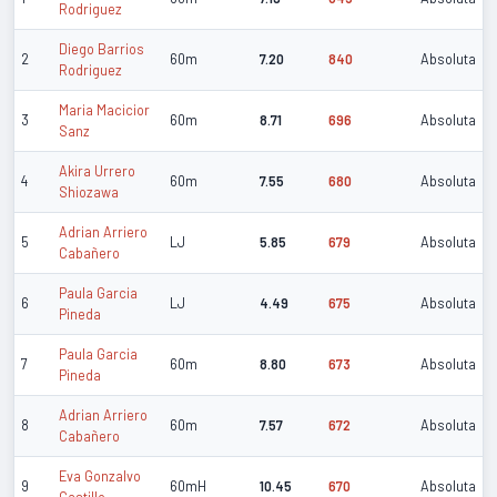
Rodriguez
Diego Barrios
2
60m
7.20
840
Absoluta
Rodriguez
Maria Macicior
3
60m
8.71
696
Absoluta
Sanz
Akira Urrero
4
60m
7.55
680
Absoluta
Shiozawa
Adrian Arriero
5
LJ
5.85
679
Absoluta
Cabañero
Paula Garcia
6
LJ
4.49
675
Absoluta
Pineda
Paula Garcia
7
60m
8.80
673
Absoluta
Pineda
Adrian Arriero
8
60m
7.57
672
Absoluta
Cabañero
Eva Gonzalvo
9
60mH
10.45
670
Absoluta
Castillo