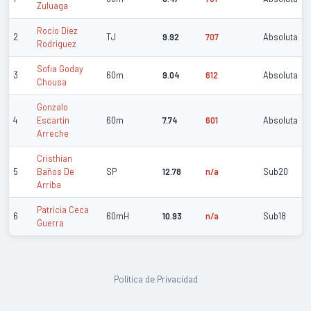
Zuluaga
Rocio Diez
2
TJ
9.92
707
Absoluta
Rodriguez
Sofia Goday
3
60m
9.04
612
Absoluta
Chousa
Gonzalo
4
Escartin
60m
7.74
601
Absoluta
Arreche
Cristhian
5
Baños De
SP
12.78
n/a
Sub20
Arriba
Patricia Ceca
6
60mH
10.93
n/a
Sub18
Guerra
Política de Privacidad