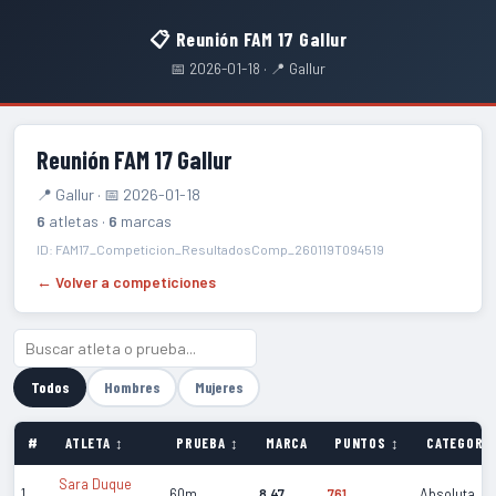
📋 Reunión FAM 17 Gallur
📅 2026-01-18 · 📍 Gallur
Reunión FAM 17 Gallur
📍 Gallur · 📅 2026-01-18
6
atletas ·
6
marcas
ID: FAM17_Competicion_ResultadosComp_260119T094519
← Volver a competiciones
Todos
Hombres
Mujeres
#
ATLETA ↕
PRUEBA ↕
MARCA
PUNTOS ↕
CATEGORÍA
Sara Duque
1
60m
8.47
761
Absoluta