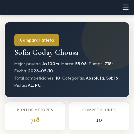
☰
Comparar atleta
Sofia Goday Chousa
Mejor prueba:
4x100m
· Marca:
55.06
· Puntos:
718
·
Fecha:
2026-05-10
Total competiciones:
10
· Categorías:
Absoluta, Sub16
·
Pistas:
AL, PC
PUNTOS MEJORES
COMPETICIONES
718
10