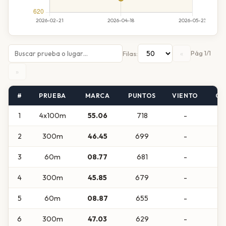
«
Pág 1/1
Filas:
»
#
PRUEBA
MARCA
PUNTOS
VIENTO
CA
1
4x100m
55.06
718
-
2
300m
46.45
699
-
3
60m
08.77
681
-
A
4
300m
45.85
679
-
5
60m
08.87
655
-
6
300m
47.03
629
-