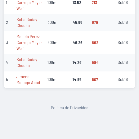
1
Carrega Mayer
100m
13.52
713
Sub16
Wolf
Sofia Goday
2
300m
45.85
679
Sub16
Chousa
Matilda Perez
3
Carrega Mayer
300m
46.26
662
Sub16
Wolf
Sofia Goday
4
100m
14.26
594
Sub16
Chousa
Jimena
5
100m
14.85
507
Sub16
Monago Abad
Política de Privacidad