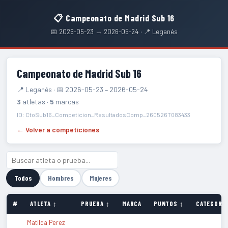
📋 Campeonato de Madrid Sub 16
📅 2026-05-23 → 2026-05-24 · 📍 Leganés
Campeonato de Madrid Sub 16
📍 Leganés · 📅 2026-05-23 – 2026-05-24
3
atletas ·
5
marcas
ID: CtoSub16_Competicion_ResultadosComp_260526T083433
← Volver a competiciones
Todos
Hombres
Mujeres
#
ATLETA ↕
PRUEBA ↕
MARCA
PUNTOS ↕
CATEGORÍA
Matilda Perez