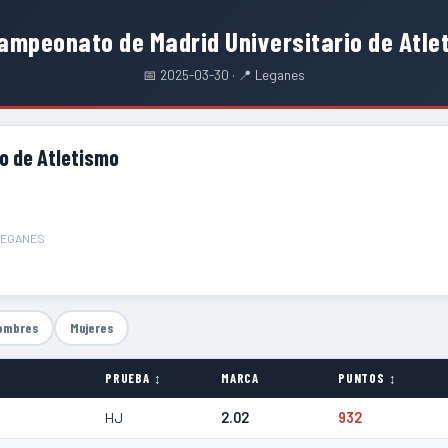
ampeonato de Madrid Universitario de Atle
📅 2025-03-30 · 📍 Leganes
o de Atletismo
_LEGANES
ombres
Mujeres
PRUEBA ↕
MARCA
PUNTOS ↕
HJ
2.02
932