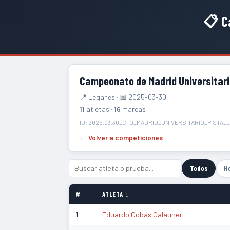
📋 C
Campeonato de Madrid Universitari
📍 Leganes · 📅 2025-03-30
11
atletas ·
16
marcas
ID: 2025.03.30_CTO_MADRID_UNIVERSITARIO_PISTA
← Volver a competiciones
Todos
H
#
ATLETA ↕
1
Eduardo Cobas Galauner