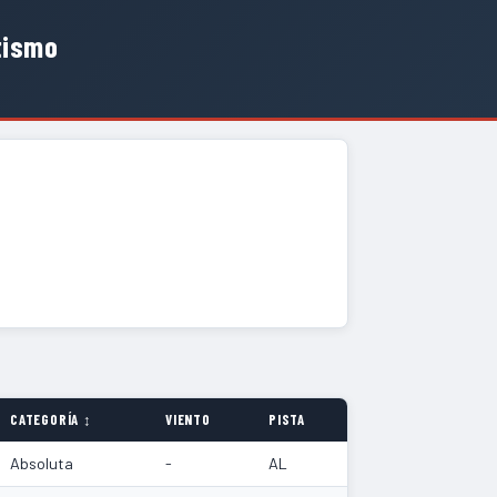
tismo
CATEGORÍA ↕
VIENTO
PISTA
Absoluta
-
AL