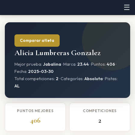
☰
Comparar atleta
Alicia Lumbreras Gonzalez
Mejor prueba:
Jabalina
· Marca:
23.44
· Puntos:
406
·
Fecha:
2025-03-30
Total competiciones:
2
· Categorías:
Absoluta
· Pistas:
AL
PUNTOS MEJORES
COMPETICIONES
406
2