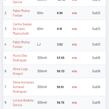
Garcia
Pablo Muñoz
2
60m
8.95
n/a
Sub12
Fontan
Carlos Queipo
3
De Llano
60m
9.16
n/a
Sub12
Mazzuchelli
Pablo Muñoz
4
LJ
3.52
n/a
Sub12
Fontan
Rocio Diez
5
300mH
53.55
n/a
Sub16
Rodriguez
Alicia Lugo
6
300mH
56.33
n/a
Sub16
Gregori
Olivia Humanes
7
Achaval
300mH
56.61
n/a
Sub16
Rodriguez
Lorena Badiola
8
300mH
56.79
n/a
Sub16
Garcia