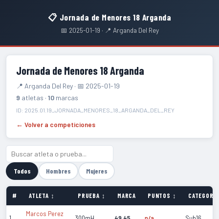
📋 Jornada de Menores 18 Arganda
📅 2025-01-19 · 📍 Arganda Del Rey
Jornada de Menores 18 Arganda
📍 Arganda Del Rey · 📅 2025-01-19
9
atletas ·
10
marcas
ID: 2025.01.19_JORNADA_MENORES_18_ARGANDA_DEL_REY
← Volver a competiciones
Todos
Hombres
Mujeres
#
ATLETA ↕
PRUEBA ↕
MARCA
PUNTOS ↕
CATEGORÍA
Marcos Perez
1
300mH
49.45
n/a
Sub16