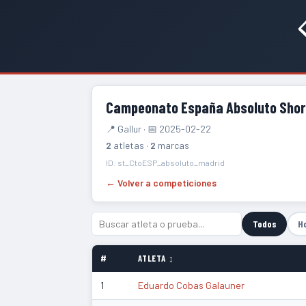

Campeonato España Absoluto Shor
📍 Gallur · 📅 2025-02-22
2
atletas ·
2
marcas
ID: st_CtoESP_absoluto_madrid
← Volver a competiciones
Todos
H
#
ATLETA ↕
1
Eduardo Cobas Galauner