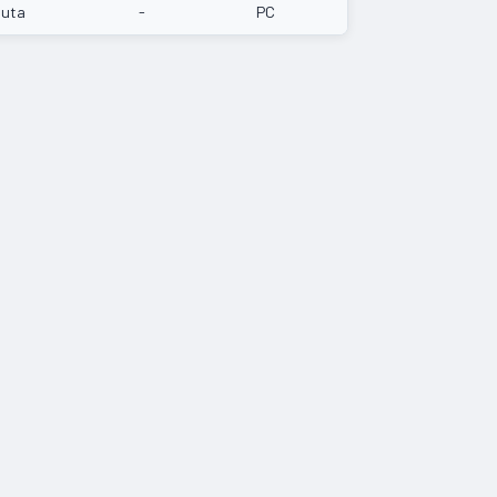
luta
-
PC