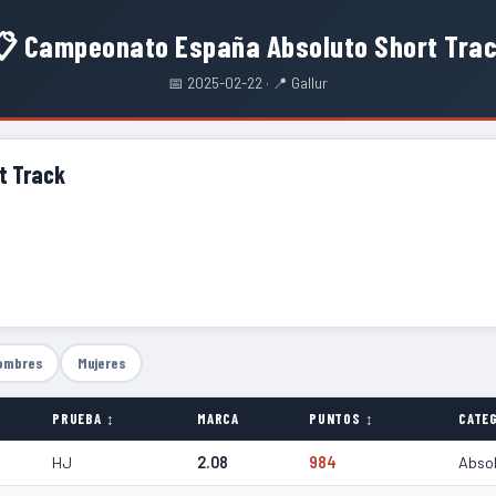
 Campeonato España Absoluto Short Tra
📅 2025-02-22 · 📍 Gallur
t Track
ombres
Mujeres
PRUEBA ↕
MARCA
PUNTOS ↕
CATEG
HJ
2.08
984
Abso