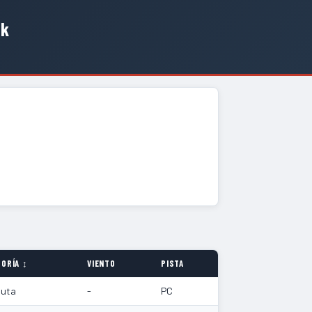
ck
ORÍA ↕
VIENTO
PISTA
luta
-
PC