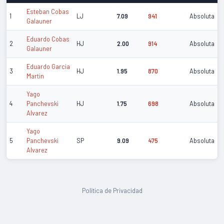
Esteban Cobas
1
LJ
7.09
941
Absoluta
Galauner
Eduardo Cobas
2
HJ
2.00
914
Absoluta
Galauner
Eduardo Garcia
3
HJ
1.95
870
Absoluta
Martin
Yago
4
Panchevski
HJ
1.75
698
Absoluta
Alvarez
Yago
5
Panchevski
SP
9.09
475
Absoluta
Alvarez
Política de Privacidad