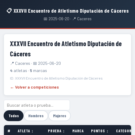
📋 XXXVII Encuentro de Atletismo Diputación de Cáceres
📅 2025-06-20 · 📍 Caceres
XXXVII Encuentro de Atletismo Diputación de
Cáceres
📍 Caceres · 📅 2025-06-20
4
atletas ·
5
marcas
ID: XXXVII Encuentro de Atletismo Diputación de Cáceres
← Volver a competiciones
Todos
Hombres
Mujeres
#
ATLETA ↕
PRUEBA ↕
MARCA
PUNTOS ↕
CATEGORÍA