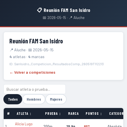
📋 Reunión FAM San Isidro
📅 2026-05-15 · 📍 Aluche
Reunión FAM San Isidro
📍 Aluche · 📅 2026-05-15
4
atletas ·
4
marcas
ID: SanIsidro_Competicion_ResultadosComp_260519T112213
← Volver a competiciones
Todos
Hombres
Mujeres
#
ATLETA ↕
PRUEBA ↕
MARCA
PUNTOS ↕
CATEGORÍA
Alicia Lugo
1
200m
25.94
857
Absoluta