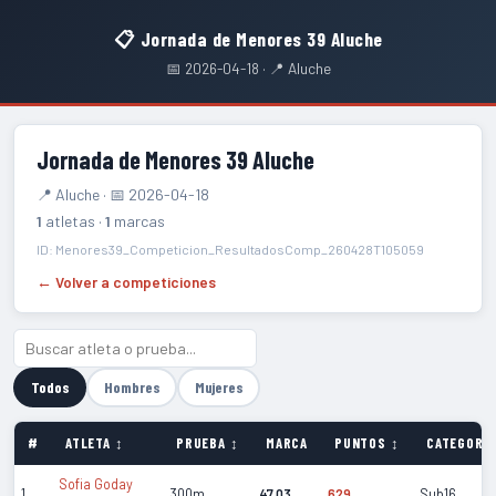
📋 Jornada de Menores 39 Aluche
📅 2026-04-18 · 📍 Aluche
Jornada de Menores 39 Aluche
📍 Aluche · 📅 2026-04-18
1
atletas ·
1
marcas
ID: Menores39_Competicion_ResultadosComp_260428T105059
← Volver a competiciones
Todos
Hombres
Mujeres
#
ATLETA ↕
PRUEBA ↕
MARCA
PUNTOS ↕
CATEGORÍA
Sofia Goday
1
300m
47.03
629
Sub16